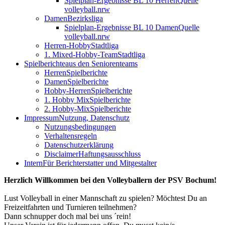
Spielplan-Ergebnisse BL 10 Herren
Quelle
volleyball.nrw
Damen
Bezirksliga
Spielplan-Ergebnisse BL 10 Damen
Quelle
volleyball.nrw
Herren-Hobby
Stadtliga
1. Mixed-Hobby-Team
Stadtliga
Spielberichte
aus den Seniorenteams
Herren
Spielberichte
Damen
Spielberichte
Hobby-Herren
Spielberichte
1. Hobby Mix
Spielberichte
2. Hobby-Mix
Spielberichte
Impressum
Nutzung, Datenschutz
Nutzungsbedingungen
Verhaltensregeln
Datenschutzerklärung
Disclaimer
Haftungsausschluss
Intern
Für Berichterstatter und Mitgestalter
Herzlich Willkommen bei den Volleyballern der PSV Bochum!
Lust Volleyball in einer Mannschaft zu spielen? Möchtest Du an
Freizeitfahrten und Turnieren teilnehmen?
Dann schnupper doch mal bei uns ´rein!