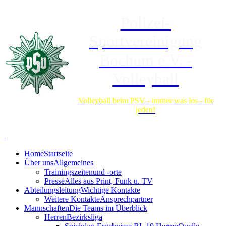
Polizei-
Sportvereinigung
Bochum e.V. -
Volleyball
Volleyball beim PSV - immer was los - für
jeden!
Home
Startseite
Über uns
Allgemeines
Trainingszeiten
und -orte
Presse
Alles aus Print, Funk u. TV
Abteilungsleitung
Wichtige Kontakte
Weitere Kontakte
Ansprechpartner
Mannschaften
Die Teams im Überblick
Herren
Bezirksliga