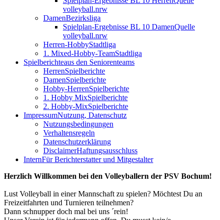
Spielplan-Ergebnisse BL 10 Herren
Quelle
volleyball.nrw
Damen
Bezirksliga
Spielplan-Ergebnisse BL 10 Damen
Quelle
volleyball.nrw
Herren-Hobby
Stadtliga
1. Mixed-Hobby-Team
Stadtliga
Spielberichte
aus den Seniorenteams
Herren
Spielberichte
Damen
Spielberichte
Hobby-Herren
Spielberichte
1. Hobby Mix
Spielberichte
2. Hobby-Mix
Spielberichte
Impressum
Nutzung, Datenschutz
Nutzungsbedingungen
Verhaltensregeln
Datenschutzerklärung
Disclaimer
Haftungsausschluss
Intern
Für Berichterstatter und Mitgestalter
Herzlich Willkommen bei den Volleyballern der PSV Bochum!
Lust Volleyball in einer Mannschaft zu spielen? Möchtest Du an
Freizeitfahrten und Turnieren teilnehmen?
Dann schnupper doch mal bei uns ´rein!