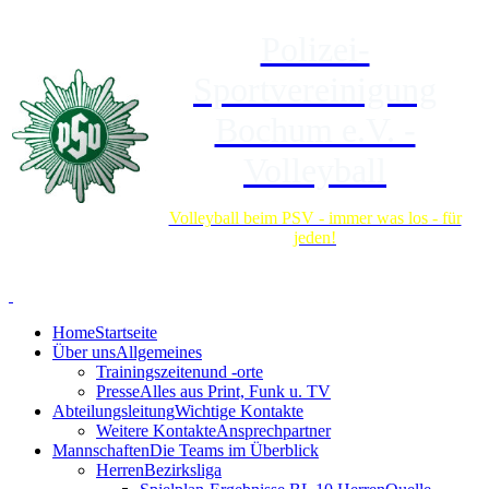
Polizei-
Sportvereinigung
Bochum e.V. -
Volleyball
Volleyball beim PSV - immer was los - für
jeden!
Home
Startseite
Über uns
Allgemeines
Trainingszeiten
und -orte
Presse
Alles aus Print, Funk u. TV
Abteilungsleitung
Wichtige Kontakte
Weitere Kontakte
Ansprechpartner
Mannschaften
Die Teams im Überblick
Herren
Bezirksliga