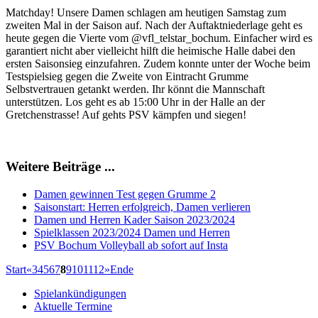
Matchday! Unsere Damen schlagen am heutigen Samstag zum
zweiten Mal in der Saison auf. Nach der Auftaktniederlage geht es
heute gegen die Vierte vom @vfl_telstar_bochum. Einfacher wird es
garantiert nicht aber vielleicht hilft die heimische Halle dabei den
ersten Saisonsieg einzufahren. Zudem konnte unter der Woche beim
Testspielsieg gegen die Zweite von Eintracht Grumme
Selbstvertrauen getankt werden. Ihr könnt die Mannschaft
unterstützen. Los geht es ab 15:00 Uhr in der Halle an der
Gretchenstrasse! Auf gehts PSV kämpfen und siegen!
Weitere Beiträge ...
Damen gewinnen Test gegen Grumme 2
Saisonstart: Herren erfolgreich, Damen verlieren
Damen und Herren Kader Saison 2023/2024
Spielklassen 2023/2024 Damen und Herren
PSV Bochum Volleyball ab sofort auf Insta
Start
«
3
4
5
6
7
8
9
10
11
12
»
Ende
Spielankündigungen
Aktuelle Termine